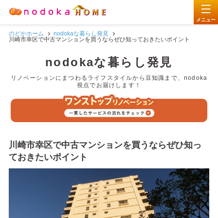
メニュー
のどかホーム
nodokaな暮らし発見
リノベーションサービス
贅沢フルリノベ
川崎市幸区で中古マンションを買うならぜひ知っておきたいポイント
nodokaな暮らし発見
物件買い取り
リノベーションサービス
横浜・川崎エリア
リノベーションにまつわるライフスタイルから豆知識まで、nodoka
nodokaな考え
視点でお届けします！
444万円パッケージ
賢い暮らしを選択
お悩み一括相談
555万円パッケージ
nodokaな考え
不動産相続
1
nodokaについて
リノベーションしたいなを形に
お問い合わせ・資料請求はこちら(無料)
777万円パッケージ
nodokaな暮らし
川崎市幸区で中古マンションを買うならぜひ知っ
ておきたいポイント
パッケージプランだから安心価
2
リノベ費用
不動産物件についてのお問い合わせ
今、リノベーションを選択する理由
賢い暮らしを選択する
格！
0120-963-599
リノベーションに特化した物件が
3
物件探し
比較！中古リノベ・新築
nodoka会員サービス紹介
豊富！
10:00〜18:00
営業時間
(年中無休)
4
プランニング
サービスの詳しい流れをご紹介
リノベーションの流れ
nodokaな暮らしマガジン
メールは24時間受け付けております