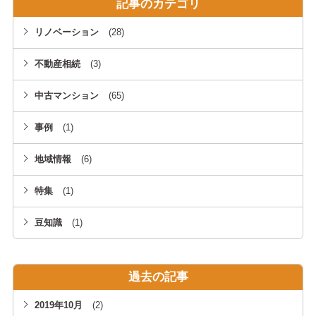
ン成
記事のカテゴリ
で中
功の
古マ
リノベーション
(28)
カ
ンシ
ギ！
ョン
不動産相続
(3)
打ち
を買
中古マンション
(65)
合わ
うな
せで
らぜ
事例
(1)
伝え
ひ知
地域情報
(6)
るべ
って
きこ
おき
特集
(1)
とと
たい
注意
ポイ
豆知識
(1)
点
ント
過去の記事
2019年10月
(2)