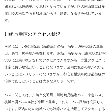
囲まれた比較的平坦な地形となっていますが、区の南西部には多
摩丘陵の南端である加瀬山があり、緑豊かな表情を残していま
す。
川崎市幸区のアクセス状況
幸区には、JR横須賀線（品鶴線）の新川崎駅、JR南武線の鹿島
田、矢向、尻手駅が所在します。JR新川崎駅からは東京駅及び横
浜駅には乗り換えなしでアクセスできますから、交通アクセスは
非常に良い地域ということになります。区内に私鉄の駅がないと
いうことはデメリットになりますが、都心と横浜を結ぶ品鶴線の
沿線であるということは大きなメリットです。
バスに関しては、川崎市交通局、川崎鶴見臨港バス、東急バス、
横浜市営バスの4社が幸区で営業しており、バス路線は充実して
います。区内のどの地域へでも路線バスを活用してアクセスする