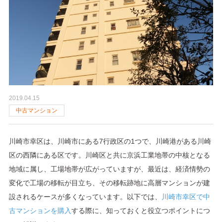
5
完成!
事例をご覧ください
Q＆A
6
会員サービス
生涯サポート制度あり
7
いつもnodokaに
暮らし発見マガジン更新中！
2019.04.15
中古マンション
川崎市幸区は、川崎市にある7行政区の1つで、川崎港がある川崎
区の西隣にある区です。川崎区と共に京浜工業地帯の中核となる
地域に属し、工場地帯が広がっていますが、最近は、経済情勢の
変化で工場の移転が目立ち、その移転跡地に高層マンションが建
設されるケースが多くなっています。以下では、
川崎市幸区で中
古マンションを購入
する際に、知っておくと役立つポイントにつ