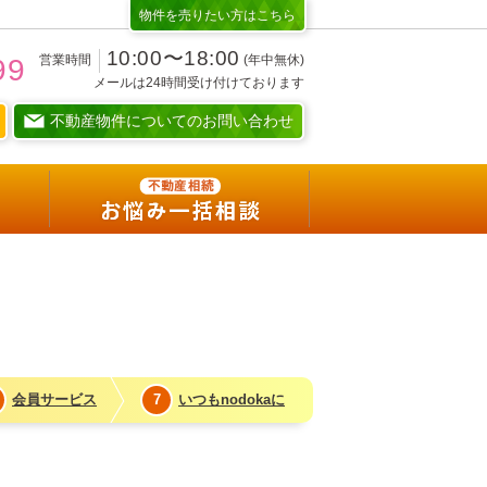
物件を売りたい方はこちら
10:00〜18:00
営業時間
(年中無休)
99
メールは24時間受け付けております
不動産物件についてのお問い合わせ
賢い暮らしを選択
nodokaな考え
不動産相続
お悩み一括相談
会員サービス
7
いつもnodokaに