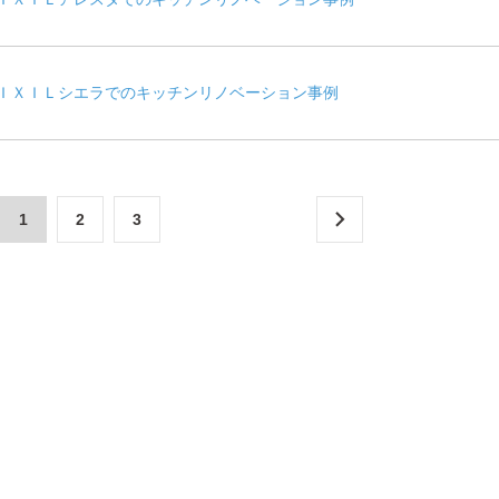
ＩＸＩＬシエラでのキッチンリノベーション事例
1
2
3
＞