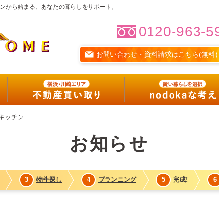
ンから始まる、あなたの暮らしをサポート。
0120-963-5
お問い合わせ・資料請求はこちら(無料)
フルリノベ
リノベーションサービス
横浜・川崎エリア
物件買い取り
キッチン
nodokaな考え
お知らせ
nodokaな暮らし
賢い暮らしを選択する
3
物件探し
4
プランニング
5
完成!
6
nodoka会員サービス紹介
nodokaな暮らしマガジン