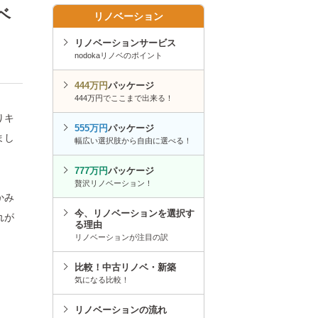
ベ
リノベーション
リノベーションサービス
nodokaリノベのポイント
444万円
パッケージ
444万円でここまで出来る！
りキ
555万円
パッケージ
まし
幅広い選択肢から自由に選べる！
777万円
パッケージ
贅沢リノベーション！
かみ
今、リノベーションを選択す
れが
る理由
リノベーションが注目の訳
比較！中古リノベ・新築
気になる比較！
リノベーションの流れ