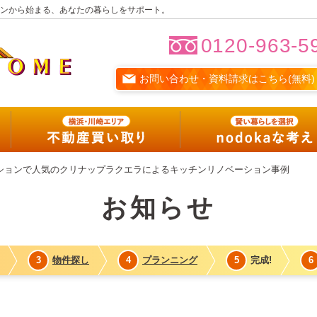
ンから始まる、あなたの暮らしをサポート。
0120-963-5
お問い合わせ・資料請求はこちら(無料)
フルリノベ
リノベーションサービス
横浜・川崎エリア
物件買い取り
ションで人気のクリナップラクエラによるキッチンリノベーション事例
nodokaな考え
お知らせ
nodokaな暮らし
賢い暮らしを選択する
3
物件探し
4
プランニング
5
完成!
6
nodoka会員サービス紹介
nodokaな暮らしマガジン