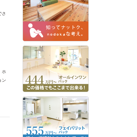
でさ
、ホ
ョン