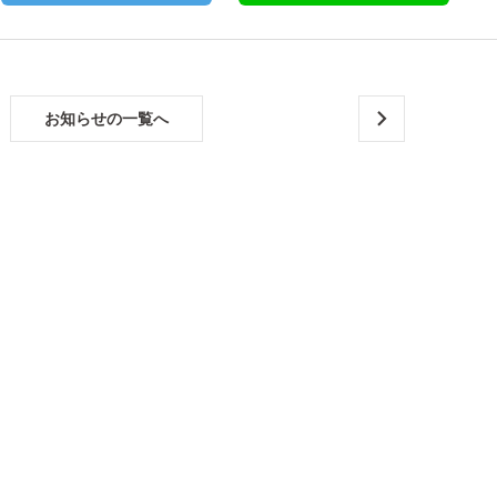
お知らせの一覧へ
横浜
市青
葉区
で人
気の
ＬＩ
ＸＩ
Ｌシ
エラ
での
キッ