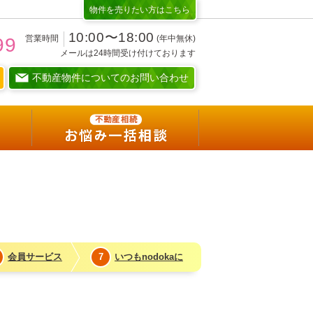
物件を売りたい方はこちら
10:00〜18:00
営業時間
(年中無休)
99
メールは24時間受け付けております
不動産物件についてのお問い合わせ
賢い暮らしを選択
nodokaな考え
不動産相続
お悩み一括相談
会員サービス
7
いつもnodokaに