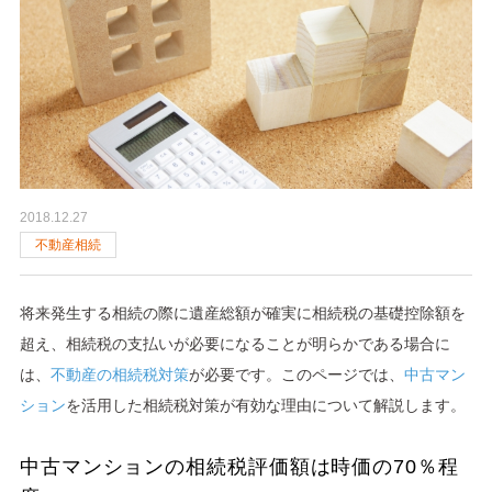
5
完成!
事例をご覧ください
Q＆A
6
会員サービス
生涯サポート制度あり
7
いつもnodokaに
暮らし発見マガジン更新中！
2018.12.27
不動産相続
将来発生する相続の際に遺産総額が確実に相続税の基礎控除額を
超え、相続税の支払いが必要になることが明らかである場合に
は、
不動産の相続税対策
が必要です。このページでは、
中古マン
ション
を活用した相続税対策が有効な理由について解説します。
中古マンションの相続税評価額は時価の70％程