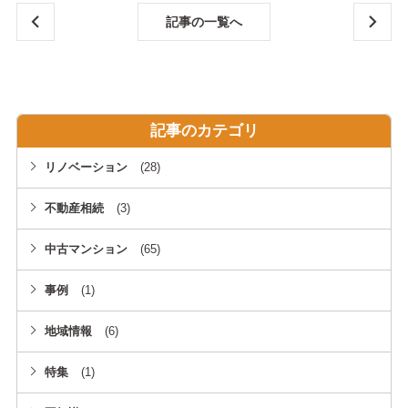
記事の一覧へ
中古
中古
マン
マン
ショ
ショ
ンを
記事のカテゴリ
ンと
相続
新築
リノベーション
(28)
した
マン
場合
ショ
不動産相続
(3)
に知
ンの
中古マンション
(65)
って
選択
おき
に迷
事例
(1)
たい5
った
地域情報
(6)
つの
時に
ポイ
知っ
特集
(1)
ント
てお