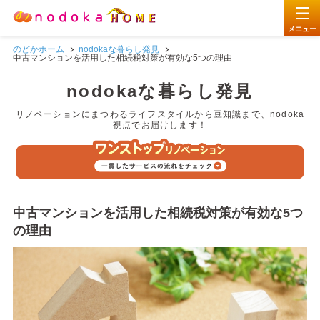
メニュー
のどかホーム
nodokaな暮らし発見
リノベーションサービス
贅沢フルリノベ
中古マンションを活用した相続税対策が有効な5つの理由
nodokaな暮らし発見
物件買い取り
リノベーションサービス
横浜・川崎エリア
リノベーションにまつわるライフスタイルから豆知識まで、nodoka
nodokaな考え
視点でお届けします！
444万円パッケージ
賢い暮らしを選択
お悩み一括相談
555万円パッケージ
nodokaな考え
不動産相続
1
nodokaについて
リノベーションしたいなを形に
お問い合わせ・資料請求はこちら(無料)
777万円パッケージ
nodokaな暮らし
中古マンションを活用した相続税対策が有効な5つ
の理由
パッケージプランだから安心価
2
リノベ費用
不動産物件についてのお問い合わせ
今、リノベーションを選択する理由
賢い暮らしを選択する
格！
0120-963-599
リノベーションに特化した物件が
3
物件探し
比較！中古リノベ・新築
nodoka会員サービス紹介
豊富！
10:00〜18:00
営業時間
(年中無休)
4
プランニング
サービスの詳しい流れをご紹介
リノベーションの流れ
nodokaな暮らしマガジン
メールは24時間受け付けております