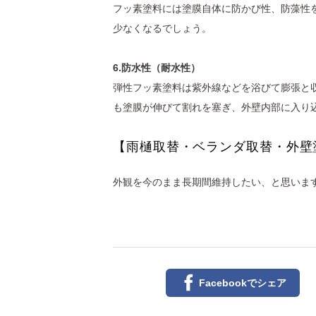
フッ素塗料には塗膜自体に防かび性、防藻性
少なくなるでしょう。
6.防水性（耐水性）
弾性フッ素塗料は紫外線などを浴びて膨張と
も塗膜が伸びて割れを塞ぎ、外壁内部に入り
【雨樋取替・ベランダ取替・外壁
外観を今のまま長期間維持したい、と思いま
Facebookで
シェア