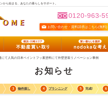
ンから始まる、あなたの暮らしをサポート。
0120-963-5
お問い合わせ・資料請求はこちら(無料)
フルリノベ
リノベーションサービス
横浜・川崎エリア
物件買い取り
建にて人気の日本ペイントフッ素塗料にて外壁塗装リノベーション事例
nodokaな考え
お知らせ
nodokaな暮らし
賢い暮らしを選択する
3
物件探し
4
プランニング
5
完成!
6
nodoka会員サービス紹介
nodokaな暮らしマガジン