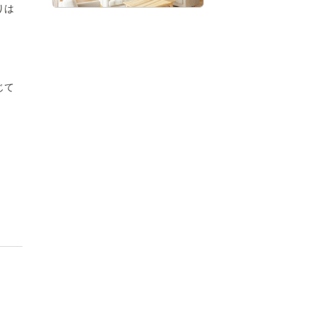
りは
じて