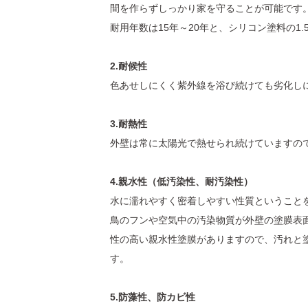
間を作らずしっかり家を守ることが可能です
耐用年数は15年～20年と、シリコン塗料の1
2.耐候性
色あせしにくく紫外線を浴び続けても劣化し
3.耐熱性
外壁は常に太陽光で熱せられ続けていますの
4.親水性（低汚染性、耐汚染性）
水に濡れやすく密着しやすい性質ということ
鳥のフンや空気中の汚染物質が外壁の塗膜表
性の高い親水性塗膜がありますので、汚れと
す。
5.防藻性、防カビ性