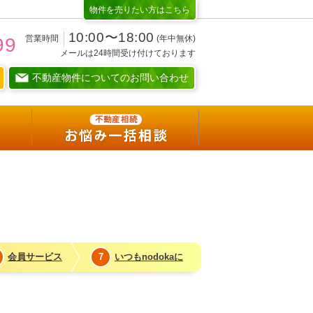
物件を売りたい方はこちら
10:00〜18:00
営業時間
(年中無休)
99
メールは24時間受け付けております
不動産物件についてのお問い合わせ
賢い暮らしを選択
nodokaな考え
不動産相続
お悩み一括相談
会員サービス
7
いつもnodokaに