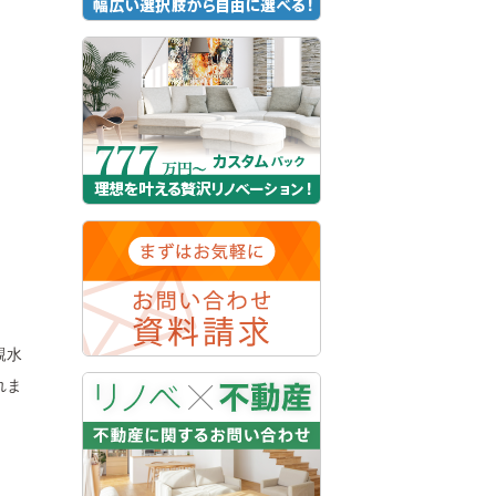
親水
れま