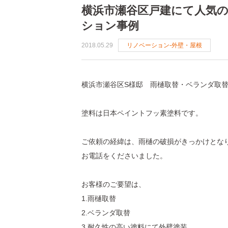
横浜市瀬谷区戸建にて人気
ション事例
比較！中古リノベ・新築
2018.05.29
リノベーション-外壁・屋根
リノベーションの流れ
Q＆A
横浜市瀬谷区S様邸 雨樋取替・ベランダ取
塗料は日本ペイントフッ素塗料です。
ご依頼の経緯は、雨樋の破損がきっかけとな
お電話をくださいました。
お客様のご要望は、
1.雨樋取替
2.ベランダ取替
3.耐久性の高い塗料にて外壁塗装