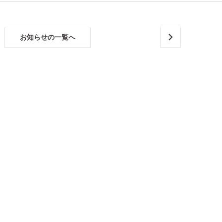
お知らせの一覧へ
横浜
市栄
区戸
建に
て浴
槽塗
装・
ソー
ラー
撤
去・
エク
ステ