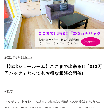
Q＆A
6
会員サービス
生涯サポート制度あり
7
いつもnodokaに
暮らし発見マガジン更新中！
2021年5月1日(土)
【港北ショールーム】ここまで出来る!!「333万
円パック」とってもお得な相談会開催!
■概要
キッチン、トイレ、お風呂、洗面台の新品への交換はもちろん、