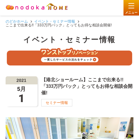
メニュー
のどかホーム
イベント・セミナー情報
リノベーションサービス
贅沢フルリノベ
ここまで出来る!!「333万円パック」とってもお得な相談会開催!
イベント・セミナー情報
物件買い取り
リノベーションサービス
横浜・川崎エリア
nodokaな考え
444万円パッケージ
賢い暮らしを選択
お悩み一括相談
555万円パッケージ
nodokaな考え
不動産相続
1
nodokaについて
リノベーションしたいなを形に
【港北ショールーム】ここまで出来る!!
2021
「333万円パック」とってもお得な相談会開
お問い合わせ・資料請求はこちら(無料)
777万円パッケージ
nodokaな暮らし
パッケージプランだから安心価
5月
2
リノベ費用
格！
催!
1
不動産物件についてのお問い合わせ
今、リノベーションを選択する理由
賢い暮らしを選択する
セミナー情報
リノベーションに特化した物件が
3
物件探し
豊富！
0120-963-599
比較！中古リノベ・新築
nodoka会員サービス紹介
4
プランニング
サービスの詳しい流れをご紹介
10:00〜18:00
営業時間
(年中無休)
リノベーションの流れ
nodokaな暮らしマガジン
メールは24時間受け付けております
5
完成!
事例をご覧ください