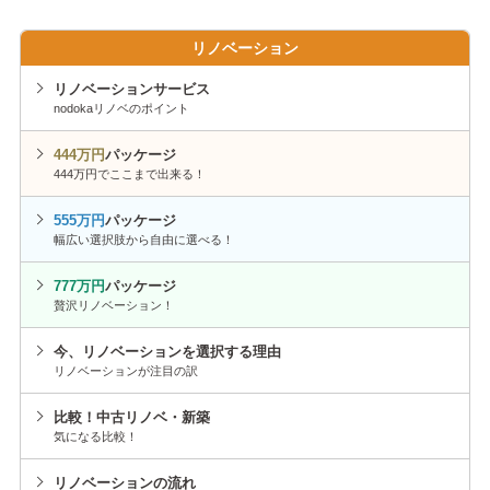
出来
出来
る!!
リノベーション
る!!
「333
「333
リノベーションサービス
万円
万円
nodokaリノベのポイント
パッ
パッ
444万円
パッケージ
ク」
ク」
444万円でここまで出来る！
とっ
とっ
555万円
パッケージ
ても
ても
幅広い選択肢から自由に選べる！
お得
お得
777万円
パッケージ
な相
な相
贅沢リノベーション！
談会
談会
今、リノベーションを選択する理由
開催!
開催!
リノベーションが注目の訳
比較！中古リノベ・新築
気になる比較！
リノベーションの流れ